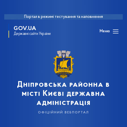
Портал в режимі тестування та наповнення
GOV.UA
Меню
Державні сайти України
Дніпровська районна в
місті Києві державна
адміністрація
офіційний вебпортал