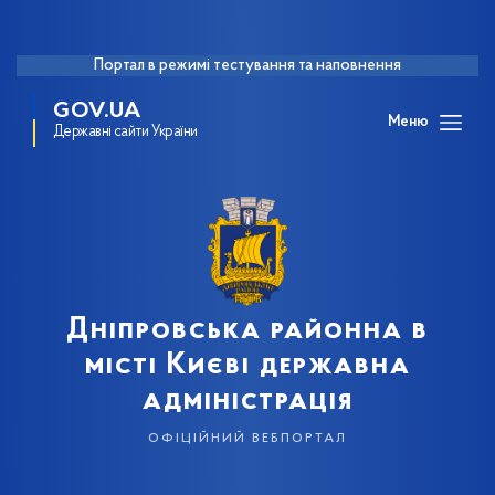
Портал в режимі тестування та наповнення
GOV.UA
Меню
Державні сайти України
Дніпровська районна в
місті Києві державна
адміністрація
офіційний вебпортал