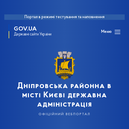
Портал в режимі тестування та наповнення
GOV.UA
Меню
Державні сайти України
Дніпровська районна в
місті Києві державна
адміністрація
офіційний вебпортал