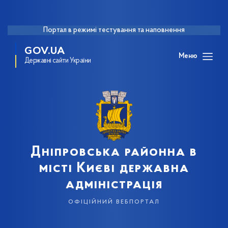
Портал в режимі тестування та наповнення
GOV.UA
Меню
Державні сайти України
Дніпровська районна в
місті Києві державна
адміністрація
офіційний вебпортал