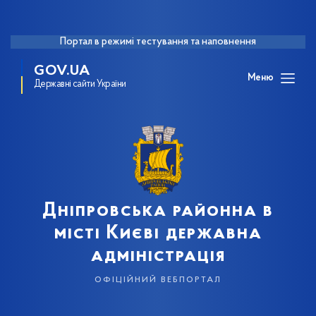
Портал в режимі тестування та наповнення
GOV.UA
Меню
Державні сайти України
Дніпровська районна в
місті Києві державна
адміністрація
офіційний вебпортал