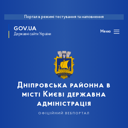
Портал в режимі тестування та наповнення
GOV.UA
Меню
Державні сайти України
Дніпровська районна в
місті Києві державна
адміністрація
офіційний вебпортал