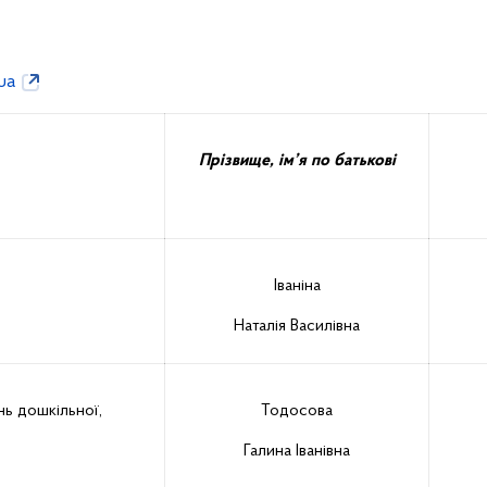
ua
Прізвище, ім’я по батькові
Іваніна
Наталія Василівна
нь дошкільної,
Тодосова
Галина Іванівна