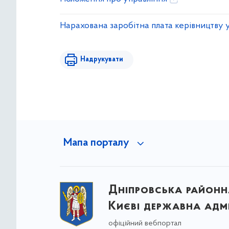
Нарахована заробітна плата керівництву уп
Надрукувати
Мапа порталу
Дніпровська районна
Києві державна адмі
офіційний вебпортал