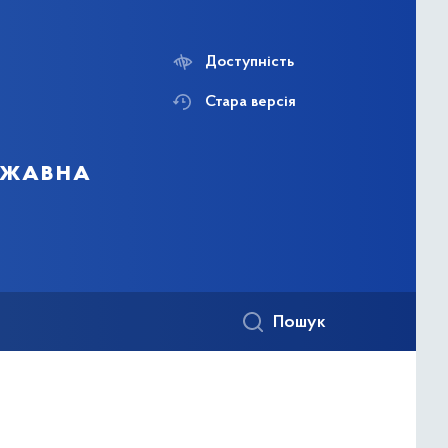
Доступність
Стара версія
ержавна
Пошук