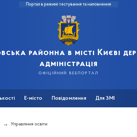
Портал в режимі тестування та наповнення
вська районна в місті Києві д
адміністрація
офіційний вебпортал
ькості
Е-місто
Повідомлення
Для ЗМІ
и
Управління освіти