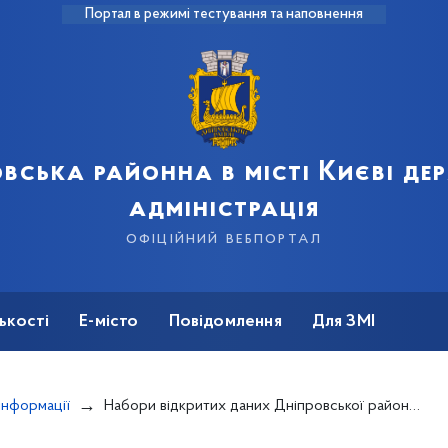
Портал в режимі тестування та наповнення
вська районна в місті Києві д
адміністрація
офіційний вебпортал
ькості
Е-місто
Повідомлення
Для ЗМІ
інформації
Набори відкритих даних Дніпровської районної в місті Києві державної адміністрації