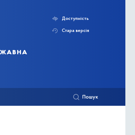
Доступність
Стара версія
ержавна
Пошук