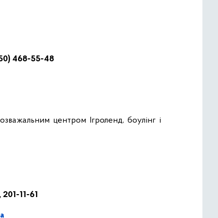
050) 468-55-48
озважальним центром Ігроленд, боулінг і
, 201-11-61
a