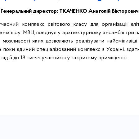
Генеральний директор: ТКАЧЕНКО Анатолій Вікторович
асний комплекс світового класу для організації елі
ожніх шоу. МВЦ поєднує у архітектурному ансамблі три п
ні можливості яких дозволяють реалізувати найсміливіш
Це поки єдиний спеціалізований комплекс в Україні, зда
від 5 до 18 тисяч учасників у закритому приміщенні.