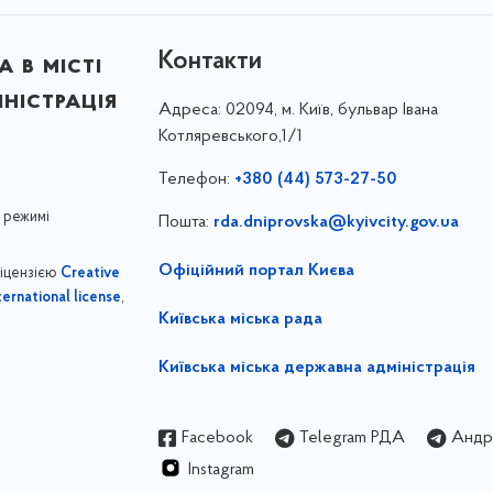
Контакти
 в місті
ністрація
Адреса:
02094, м. Київ, бульвар Івана
Котляревського,1/1
Телефон:
+380 (44) 573-27-50
 режимі
Пошта:
rda.dniprovska@kyivcity.gov.ua
Офіційний портал Києва
ліцензією
Creative
,
ernational license
Київська міська рада
Київська міська державна адміністрація
Facebook
Telegram РДА
Андрі
Instagram