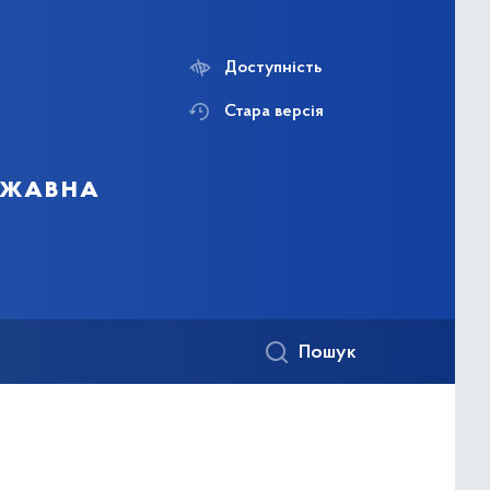
Доступність
Стара версія
ержавна
Пошук