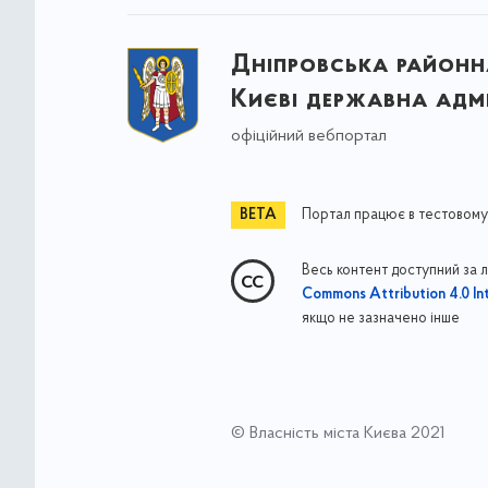
Дніпровська районна
Києві державна адмі
офіційний вебпортал
Портал працює в тестовому
Весь контент доступний за 
Commons Attribution 4.0 Int
якщо не зазначено інше
© Власність міста Києва 2021