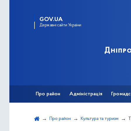
GOV.UA
Державні сайти України
Дніпро
Про район
Адміністрація
Громадс
Про район
Культура та туризм
Т