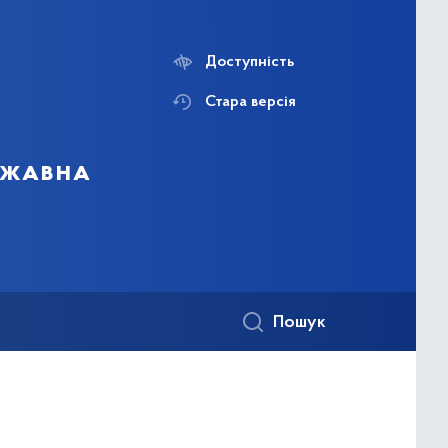
Доступність
Стара версія
ержавна
Пошук