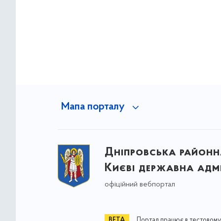
Мапа порталу
Дніпровська районна
Києві державна адмі
офіційний вебпортал
Портал працює в тестовому