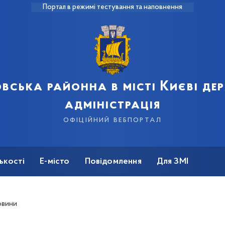
Портал в режимі тестування та наповнення
вська районна в місті Києві д
адміністрація
офіційний вебпортал
ькості
Е-місто
Повідомлення
Для ЗМІ
овини