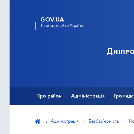
GOV.UA
Державні сайти України
Дніпро
Про район
Адміністрація
Громадс
Адміністрація
Безбар’єрність
Н