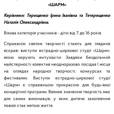
«ШАРМ»
Керівники: Терещенко Ірина Іванівна та Тетерещенко
Наталія Олександрівна
.
Вікова категорія учасників - діти від 7 до 16 років.
Справжнім святом творчості стають для глядачів
яскраві виступи естрадно-циркової студії «Шарм»,
якою керують ентузіасти. Завдяки бездоганній
майстерності колектив неодноразово посідав І місця
на оглядах народної творчості, конкурсах та
фестивалях. Виступи естрадно-циркової студії
«Шарм» є справжньою прикрасою для будь-якої
концертної програми. Велике значення творчість має
для самих виконавців, у яких дитяче захоплення
поволі стає метою життя.