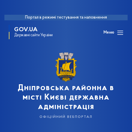
Портал в режимі тестування та наповнення
GOV.UA
Меню
Державні сайти України
Дніпровська районна в
місті Києві державна
адміністрація
офіційний вебпортал