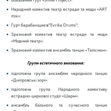
Вокальний гурт «Smile Project»;
Народний колектив театр естради та моди «АRT
mix»;
Гурт барабанщиків"Evrika Drums";
Зразковий колектив театр естради та моди
«Модний театр»;
Зразковий коллектив ансамбль танцю «Талісман».
Групи естетичного виховання:
підготовча група ансамблю народного танцю
«Дніпровські зорі»;
підготовча група Народного колективу
естрадно-циркової студії «Шарм»;
ансамбль бального та сучасного танцю