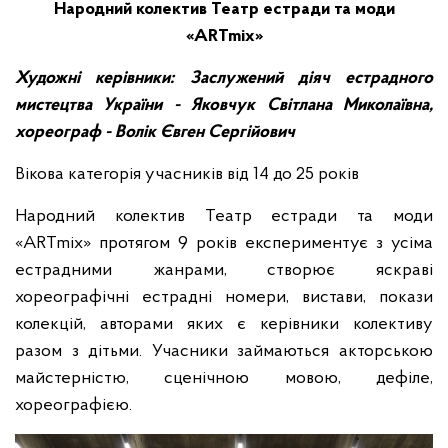
Народний колектив Театр естради та моди
«ARTmix»
Художні керівники: Заслужений діяч естрадного
мистецтва України - Яковчук Світлана Миколаївна,
хореограф - Волік Євген Сергійович
Вікова категорія учасників від 14 до 25 років
Народний колектив Театр естради та моди
«ARTmix» протягом 9 років експериментує з усіма
естрадними жанрами, створює яскраві
хореографічні естрадні номери, вистави, покази
колекцій, авторами яких є керівники колективу
разом з дітьми. Учасники займаються акторською
майстерністю, сценічною мовою, дефіле,
хореографією.