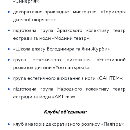
«Синергія»;
декоративно-прикладне мистецтво «Територія
дитячої творчості»;
підготовча група Зразкового колективу театр
естради та моди «Модний театр»;
«Школа джазу Володимира та Яни Журби»;
група естетичного виховання «Естетичний
розвиток дитини «You can speak»;
група естетичного виховання з йоги «САНТЕМ»;
підготовча група Народного колективу театр
естради та моди «АRT mix».
Клубні об'єднання:
клуб аматорів декоративного розпису «Палітра»;