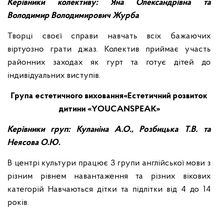
Керівники колективу: Яна Олександрівна та
Володимир Володимирович Журба
Творці своєї справи навчать всіх бажаючих
віртуозно грати джаз. Колектив приймає участь
районних заходах як гурт та готує дітей до
індивідуальних виступів.
Група естетичного виховання«Естетичний розвиток
дитини «YОUCANSPEAK»
Керівники груп: Куланіна А.О., Розбицька Т.В. та
Неясова О.Ю.
В центрі культури працює 3 групи англійської мови з
різним рівнем навантаження та різних вікових
категорій Навчаються дітки та підлітки від 4 до 14
років.