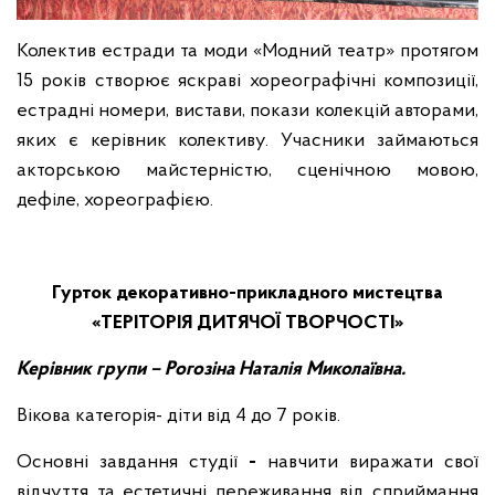
Колектив естради та моди «Модний театр» протягом
15 років створює яскраві хореографічні композиції,
естрадні номери, вистави, покази колекцій авторами,
яких є керівник колективу. Учасники займаються
акторською майстерністю, сценічною мовою,
дефіле, хореографією.
Гурток декоративно-прикладного мистецтва
«ТЕРІТОРІЯ ДИТЯЧОЇ ТВОРЧОСТІ»
Керівник групи – Рогозіна Наталія Миколаївна.
Вікова категорія- діти від 4 до 7 років.
Основні завдання студії
-
навчити виражати свої
відчуття та естетичні переживання від сприймання