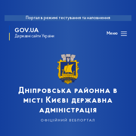
Портал в режимі тестування та наповнення
GOV.UA
Меню
Державні сайти України
Дніпровська районна в
місті Києві державна
адміністрація
офіційний вебпортал