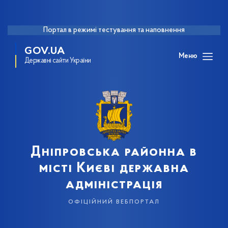
Портал в режимі тестування та наповнення
GOV.UA
Меню
Державні сайти України
Дніпровська районна в
місті Києві державна
адміністрація
офіційний вебпортал