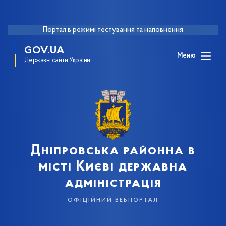
Портал в режимі тестування та наповнення
GOV.UA
Меню
Державні сайти України
Дніпровська районна в
місті Києві державна
адміністрація
офіційний вебпортал