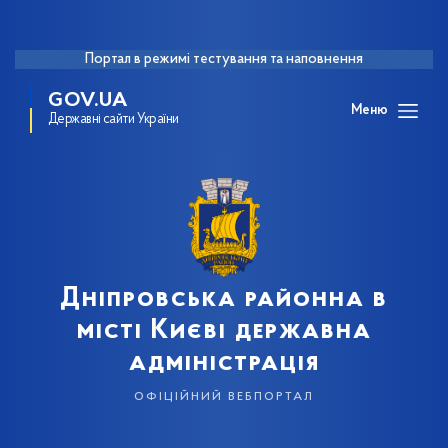
Портал в режимі тестування та наповнення
GOV.UA
Меню
Державні сайти України
Дніпровська районна в
місті Києві державна
адміністрація
офіційний вебпортал