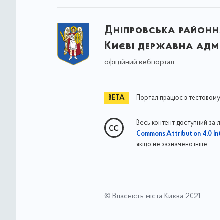
Дніпровська районна
Києві державна адмі
офіційний вебпортал
Портал працює в тестовому
Весь контент доступний за 
Commons Attribution 4.0 Int
якщо не зазначено інше
© Власність міста Києва 2021