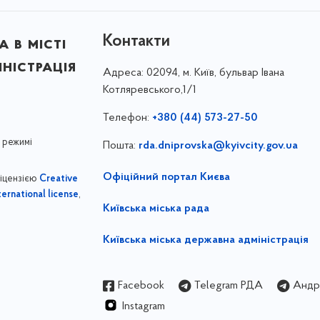
Контакти
 в місті
ністрація
Адреса:
02094, м. Київ, бульвар Івана
Котляревського,1/1
Телефон:
+380 (44) 573-27-50
 режимі
Пошта:
rda.dniprovska@kyivcity.gov.ua
Офіційний портал Києва
ліцензією
Creative
,
ernational license
Київська міська рада
Київська міська державна адміністрація
Facebook
Telegram РДА
Андрі
Instagram