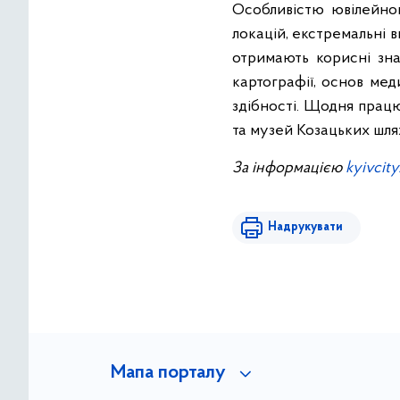
Особливістю ювілейног
локацій, екстремальні в
отримають корисні зна
картографії, основ мед
здібності. Щодня працюв
та музей Козацьких шлях
За інформацією
kyivcity
Надрукувати
Мапа порталу