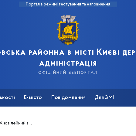
Портал в режимі тестування та наповнення
вська районна в місті Києві д
адміністрація
офіційний вебпортал
ькості
Е-місто
Повідомлення
Для ЗМІ
д «Козацькими шляхами»