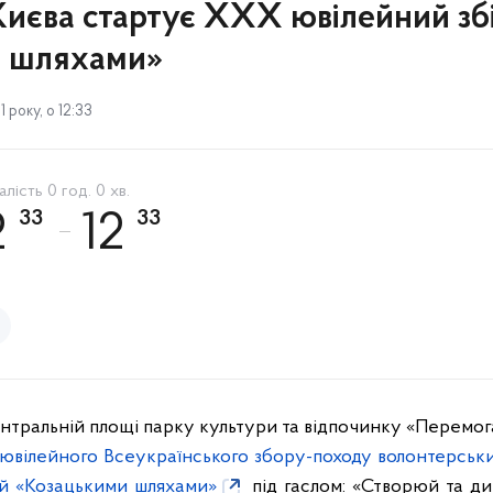
Києва стартує ХХХ ювілейний зб
и шляхами»
 року, о 12:33
лість 0 год. 0 хв.
33
33
2
12
нтральній площі парку культури та відпочинку «Перемог
вілейного Всеукраїнського збору-походу волонтерських
ій «Козацькими шляхами»
під гаслом: «Створюй та див