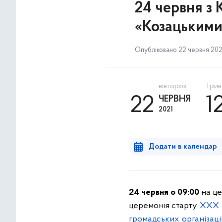
24 червня з 
«Козацьким
Опубліковано 22 червня 2021
вівторок
Трива
22
ЧЕРВНЯ
1
2021
Додати в календар
24 червня о 09:00
на це
церемонія старту
XXХ ю
громадських організац