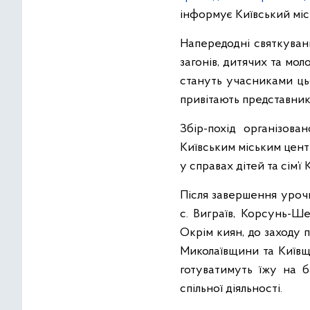
інформує Київський міс
Напередодні святкуван
загонів, дитячих та мол
стануть учасниками цьо
привітають представники
Збір-похід організов
Київським міським цент
у справах дітей та сім’ї 
Після завершення уроч
с. Виграїв, Корсунь-Ше
Окрім киян, до заходу п
Миколаївщини та Київщи
готуватимуть їжу на б
спільної діяльності.