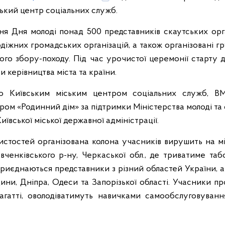
ький центр соціальних служб.
ня Дня молоді понад 500 представників скаутських орга
одіжних громадських організацій, а також організовані гр
го збору-походу. Під час урочистої церемонії старту д
 керівництва міста та країни.
ано Київським міським центром соціальних служб, В
ром «Родинний дім» за підтримки Міністерства молоді та
Київської міської державної адміністрації.
истостей організована колона учасників вирушить на мі
вченківського р-ну, Черкаської обл., де триватиме та
риєднаються представники з різний областей України, а 
ни, Дніпра, Одеси та Запорізької області. Учасники п
агатті, оволодіватимуть навичками самообслуговуванн