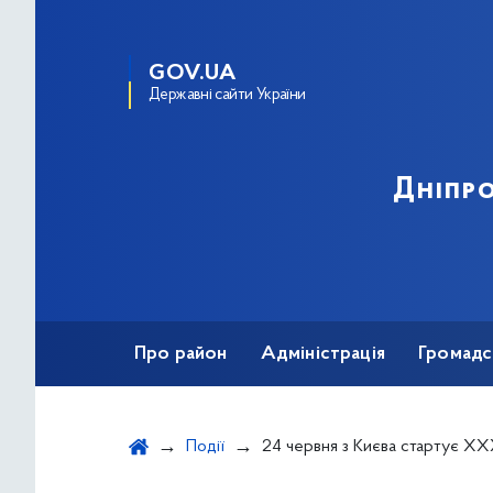
GOV.UA
Державні сайти України
Дніпро
Про район
Адміністрація
Громадс
Події
24 червня з Києва стартує ХХХ ювілейний збір-похі