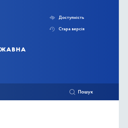
Доступність
Стара версія
ержавна
Пошук