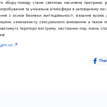
о збору-походу стане святкова насичена програма, р
ипробування та унікальна атмосфера в заповідному лісі.
ння з основ безпеки життєдіяльності, в’язання вузлів,
ицини, самозахисту, сексуального виховання, а також 
атимуть території екстриму, настільних ігор, знань, спо
ів.
.gov.ua
Поді