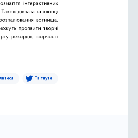
озмаїття інтерактивних
 Також дівчата та хлопці
 розпалювання вогнища,
зможуть проявити творчі
рту, рекордів, творчості
литися
Твітнути