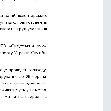
нізацій, волонтерських
упи школярів і студентів
елегатів груп-учасників
МГО «Скаутський рух»,
 спорту України, Служби
сце проведення заходу:
борування до 28 червня.
також великі делегації з
роживатимуть у наметах,
я, життя на природі та