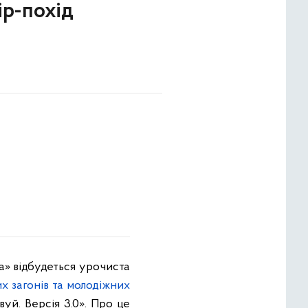
ір-похід
а» відбудеться урочиста
 загонів та молодіжних
уй. Версія 3.0». Про це