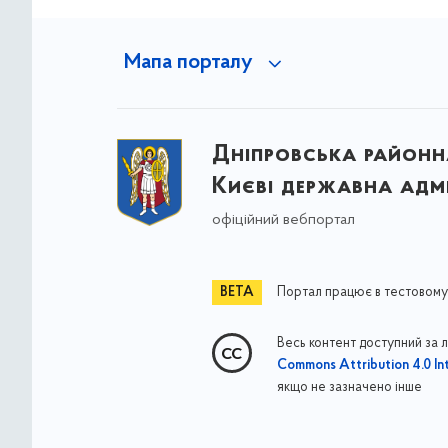
Мапа порталу
Дніпровська районна
Києві державна адмі
офіційний вебпортал
Портал працює в тестовому
Весь контент доступний за 
Commons Attribution 4.0 Int
якщо не зазначено інше