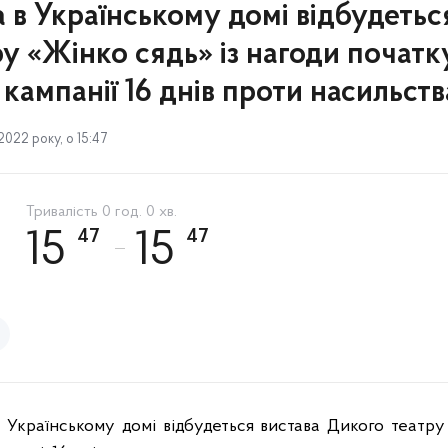
 в Українському домі відбудетьс
у «Жінко сядь» із нагоди початк
кампанії 16 днів проти насильств
022 року, о 15:47
Тривалість 0 год. 0 хв.
47
47
15
15
 Українському домі відбудеться вистава Дикого театру