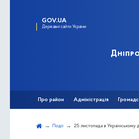
GOV.UA
Державні сайти України
Дніпро
Про район
Адміністрація
Громадс
Події
25 листопада в Українському домі відбудеться вистава Дикого театру «Жінко сядь» із нагоди початку 