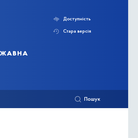
Доступність
Стара версія
ержавна
Пошук