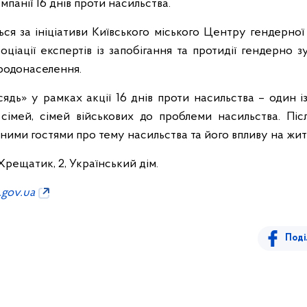
панії 16 днів проти насильства.
ся за ініціативи Київського міського Центру гендерної 
соціації експертів із запобігання та протидії гендерно 
родонаселення.
ядь» у рамках акції 16 днів проти насильства – один 
 сімей, сімей військових до проблеми насильства. Піс
ними гостями про тему насильства та його впливу на жит
Хрещатик, 2, Український дім.
.gov.ua
Поді