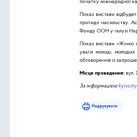
початку міжнародної кам
Показ вистави відбудеть
протидії насильству, А
Фонду ООН у галузі На
Показ вистави «Жінко с
уваги молоді, молодих
обговорення із запроше
Місце проведення:
вул. 
За інформацією
kyivcity
Надрукувати