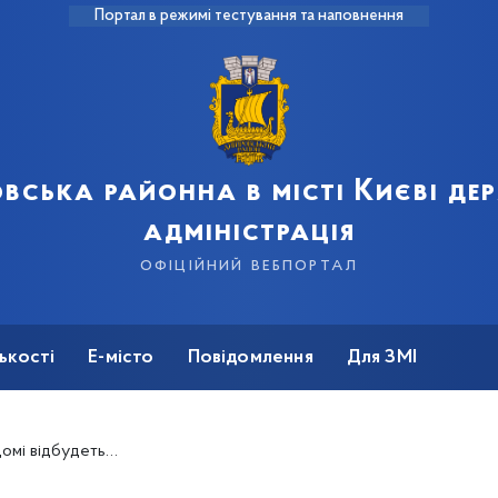
Портал в режимі тестування та наповнення
вська районна в місті Києві д
адміністрація
офіційний вебпортал
ькості
Е-місто
Повідомлення
Для ЗМІ
міжнародної кампанії 16 днів проти насильства