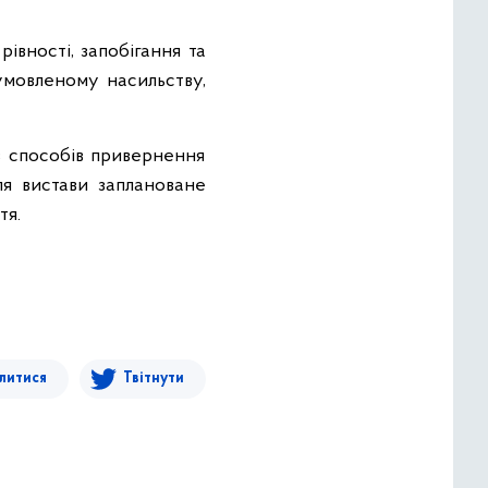
рівності, запобігання та
зумовленому насильству,
із способів привернення
ля вистави заплановане
тя.
литися
Твітнути