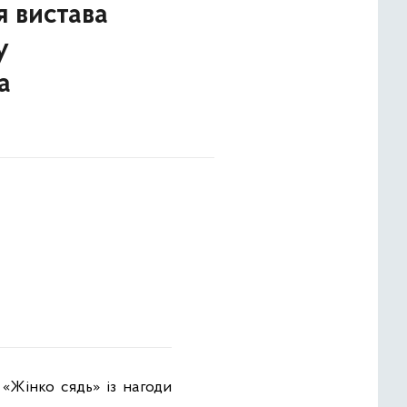
я вистава
у
а
 «Жінко сядь» із нагоди