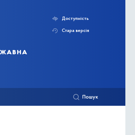
Доступність
Стара версія
ержавна
Пошук