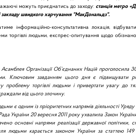
бажаючі можуть приєднатись до заходу:
станція метро «Д
і закладу швидкого харчування "
МакДональдз"
.
тиме інформаційно-консультативна локація, відбуват
ми торгівлі людьми, експрес-опитування щодо обізнано
 Асамблея Організації Об’єднаних Націй проголосила 3
ьми. Ключовим завданням цього дня є підвищувати р
у проблему торгівлі людьми і привертати увагу до тя
остраждали від цього злочину.
дьми є одним із пріоритетних напрямів діяльності Уряду
ада України 20 вересня 2011 року ухвалила Закон Україн
чено основні напрями реалізації державної політики, 
івля людьми карається законом України за статтею 149