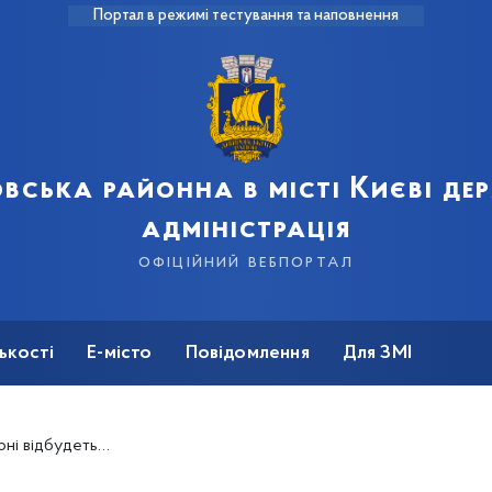
Портал в режимі тестування та наповнення
вська районна в місті Києві д
адміністрація
офіційний вебпортал
ькості
Е-місто
Повідомлення
Для ЗМІ
ія «Проти дій торгівлі людьми»