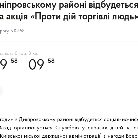
ніпровському районі відбудеться
 акція «Проти дій торгівлі людь
року, о 09:58
алість 0 год. 0 хв.
58
58
09
09
00 годин в Дніпровському районі відбудеться соціально-і
 Захід організовується Службою у справах дітей та сі
(Київської міської державної адміністрації) з нагоди Все