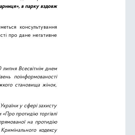
арниця», в парку вздовж
иметься консультування
сті про дане негативне
0 липня Всесвітнім днем
івень поінформованості
жкого становища жінок,
 України у сфері захисту
и «Про протидію торгівлі
спрямованої на протидію
 Кримінального кодексу