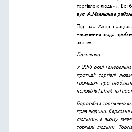
торгівлею людьми. Всі 
вул. А.Малишка в район
Під час Акції працюва
населення щодо пробле
явище.
Довідково.
У 2013 році Генеральна
протидії торгівлі люд
громадян про глобальн
чоловіків і дітей, які п
Боротьба з торгівлею лю
прав людини. Верховна Р
людьми», в якому визна
торгівлі людьми. Торг