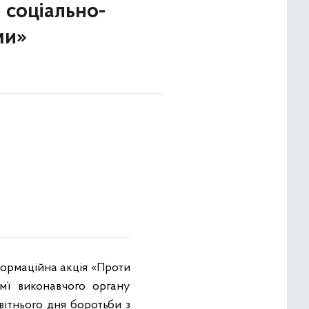
 соціально-
ми»
нформаційна акція «Проти
м’ї виконавчого органу
світнього дня боротьби з