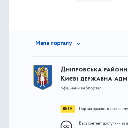
Мапа порталу
Дніпровська районна
Києві державна адмі
офіційний вебпортал
Портал працює в тестовому
Весь контент доступний за 