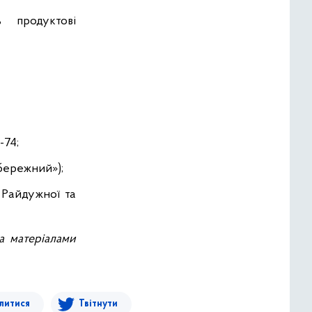
 продуктові
-74;
бережний»);
 Райдужної та
а матеріалами
литися
Твітнути