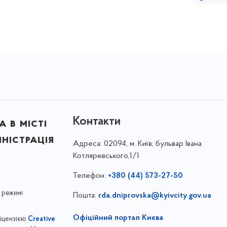
Контакти
 в місті
ністрація
Адреса:
02094, м. Київ, бульвар Івана
Котляревського,1/1
Телефон:
+380 (44) 573-27-50
 режимі
Пошта:
rda.dniprovska@kyivcity.gov.ua
Офіційний портал Києва
ліцензією
Creative