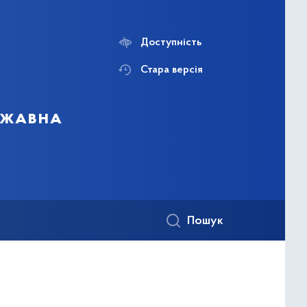
Доступність
Стара версія
ержавна
Пошук