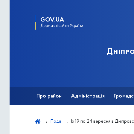
GOV.UA
Державні сайти України
Дніпро
Про район
Адміністрація
Громадс
Події
Із 19 по 24 вересня в Дніпровському районі пройдуть сільськогос