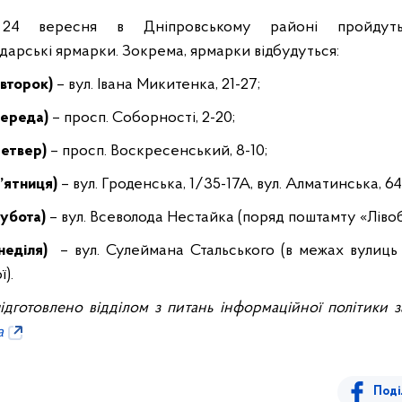
4 вересня в Дніпровському районі пройдуть
дарські ярмарки. Зокрема, ярмарки відбудуться:
івторок)
– вул. Івана Микитенка, 21-27;
середа)
– просп. Соборності, 2-20;
четвер)
– просп. Воскресенський, 8-10;
п’ятниця)
– вул. Гроденська, 1/35-17А, вул. Алматинська, 64
субота)
– вул. Всеволода Нестайка (поряд поштамту «Ліво
(неділя)
– вул. Сулеймана Стальського (в межах вулиць
).
ідготовлено відділом з питань інформаційної політики з
a
Поді