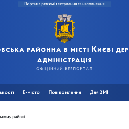
Портал в режимі тестування та наповнення
вська районна в місті Києві д
адміністрація
офіційний вебпортал
ькості
Е-місто
Повідомлення
Для ЗМІ
подарські продуктові ярмарки