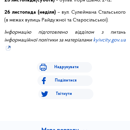
25 листопада(субота)
– бульв. Ігоря Шамо, 2-12;
26 листопада (неділя)
– вул. Сулеймана Стальського
(в межах вулиць Райдужної та Старосільської).
Інформацію підготовлено відділом з питань
інформаційної політики за матеріалами
kyivcity.gov.ua
Надрукувати
Поділитися
Твітнути