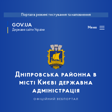
Портал в режимі тестування та наповнення
GOV.UA
Меню
Державні сайти України
Дніпровська районна в
місті Києві державна
адміністрація
офіційний вебпортал