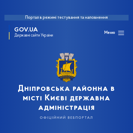
Портал в режимі тестування та наповнення
GOV.UA
Меню
Державні сайти України
Дніпровська районна в
місті Києві державна
адміністрація
офіційний вебпортал