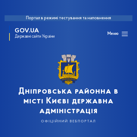
Портал в режимі тестування та наповнення
GOV.UA
Меню
Державні сайти України
Дніпровська районна в
місті Києві державна
адміністрація
офіційний вебпортал