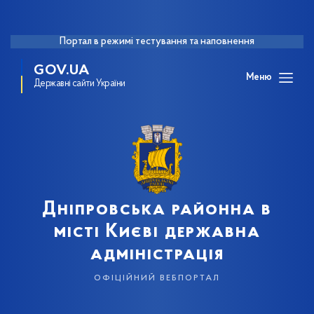
Портал в режимі тестування та наповнення
GOV.UA
Меню
Державні сайти України
Дніпровська районна в
місті Києві державна
адміністрація
офіційний вебпортал