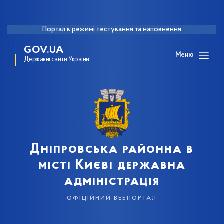
Портал в режимі тестування та наповнення
GOV.UA
Меню
Державні сайти України
Дніпровська районна в
місті Києві державна
адміністрація
офіційний вебпортал