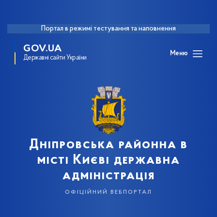
Портал в режимі тестування та наповнення
GOV.UA
Меню
Державні сайти України
Дніпровська районна в
місті Києві державна
адміністрація
офіційний вебпортал