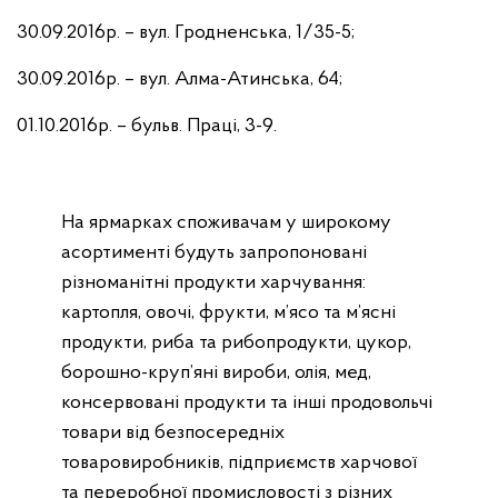
30
.09.2016р. – вул. Гродненська, 1/35-5;
30
.09.2016р. – вул. Алма-Атинська, 64;
01.10.2016р. – бульв. Праці, 3-9.
На ярмарках споживачам у широкому
асортименті будуть запропоновані
різноманітні продукти харчування:
картопля, овочі, фрукти, м’ясо та м’ясні
продукти, риба та рибопродукти, цукор,
борошно-круп’яні вироби, олія, мед,
консервовані продукти та інші продовольчі
товари від безпосередніх
товаровиробників, підприємств харчової
та переробної промисловості з різних