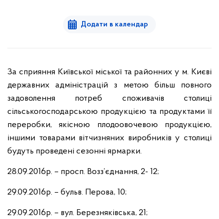
Додати в календар
За сприяння Київської міської та районних у м. Києві
державних адміністрацій з метою більш повного
задоволення потреб споживачів столиці
сільськогосподарською продукцією та продуктами її
переробки, якісною плодоовочевою продукцією,
іншими товарами вітчизняних виробників у столиці
будуть проведені сезонні ярмарки.
2
8
.09.2016р. – просп. Возз’єднання, 2- 12;
2
9
.09.2016р. – бульв. Перова, 10;
2
9
.09.2016р. – вул. Березняківська, 21;