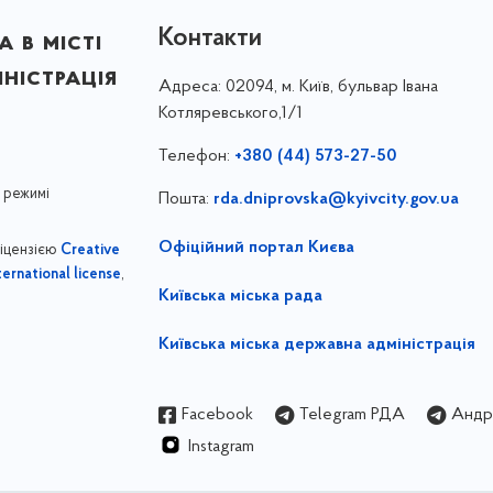
Контакти
 в місті
ністрація
Адреса:
02094, м. Київ, бульвар Івана
Котляревського,1/1
Телефон:
+380 (44) 573-27-50
 режимі
Пошта:
rda.dniprovska@kyivcity.gov.ua
Офіційний портал Києва
ліцензією
Creative
,
ernational license
Київська міська рада
Київська міська державна адміністрація
Facebook
Telegram РДА
Андрі
Instagram