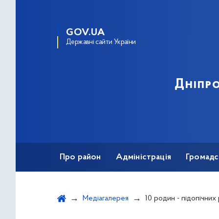
GOV.UA
Державні сайти України
Дніпро
Про район
Адміністрація
Громадс
Медіагалерея
10 родин - підопічних районного Центру со