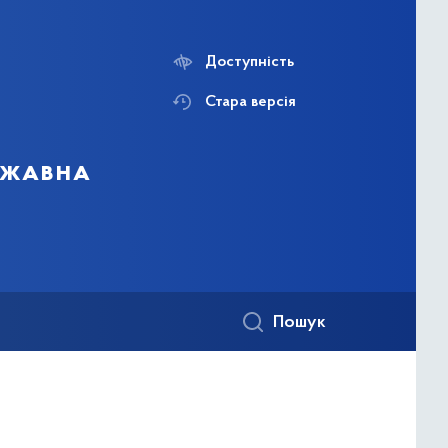
Доступність
Стара версія
ержавна
Пошук