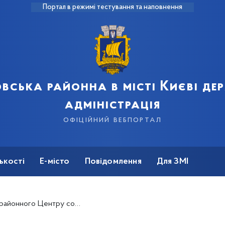
Портал в режимі тестування та наповнення
вська районна в місті Києві д
адміністрація
офіційний вебпортал
ькості
Е-місто
Повідомлення
Для ЗМІ
ціальних служб, отримали продуктові набори