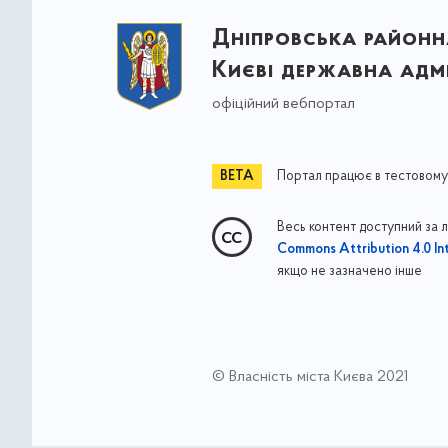
Дніпровська районна
Києві державна адмі
офіційний вебпортал
Портал працює в тестовому
Весь контент доступний за 
Commons Attribution 4.0 Int
якщо не зазначено інше
© Власність міста Києва 2021