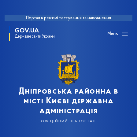
Портал в режимі тестування та наповнення
GOV.UA
Меню
Державні сайти України
Дніпровська районна в
місті Києві державна
адміністрація
офіційний вебпортал