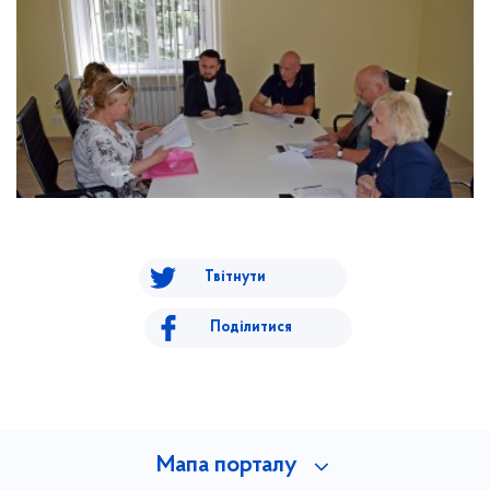
Твітнути
Поділитися
Мапа порталу