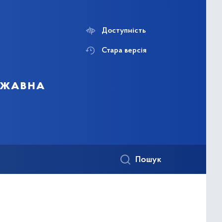
Доступність
Стара версія
ержавна
Пошук