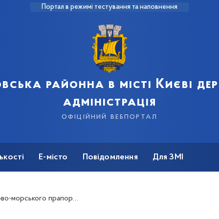
Портал в режимі тестування та наповнення
вська районна в місті Києві д
адміністрація
офіційний вебпортал
ькості
Е-місто
Повідомлення
Для ЗМІ
морського прапору України