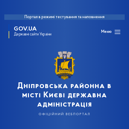
Портал в режимі тестування та наповнення
GOV.UA
Меню
Державні сайти України
Дніпровська районна в
місті Києві державна
адміністрація
офіційний вебпортал