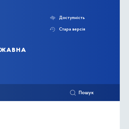
Доступність
Стара версія
ержавна
Пошук