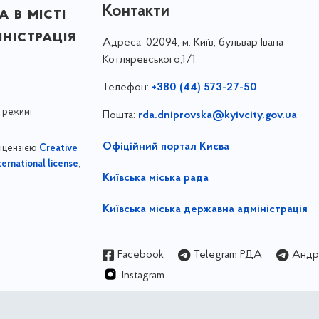
Контакти
 в місті
ністрація
Адреса:
02094, м. Київ, бульвар Івана
Котляревського,1/1
Телефон:
+380 (44) 573-27-50
 режимі
Пошта:
rda.dniprovska@kyivcity.gov.ua
Офіційний портал Києва
ліцензією
Creative
,
ernational license
Київська міська рада
Київська міська державна адміністрація
Facebook
Telegram РДА
Андрі
Instagram