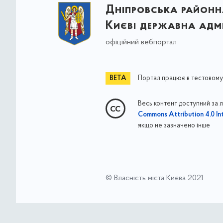
Дніпровська районна
Києві державна адмі
офіційний вебпортал
Портал працює в тестовому
Весь контент доступний за 
Commons Attribution 4.0 Int
якщо не зазначено інше
© Власність міста Києва 2021