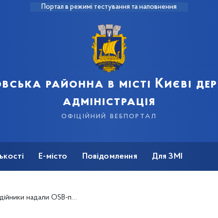
Портал в режимі тестування та наповнення
вська районна в місті Києві д
адміністрація
офіційний вебпортал
ькості
Е-місто
Повідомлення
Для ЗМІ
та плівку, щоб закрити вибиті вікна в будинках