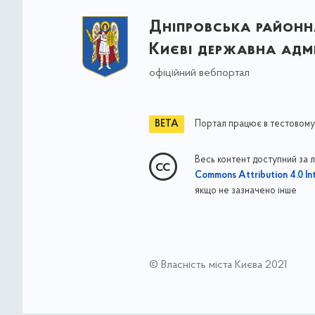
Дніпровська районна
Києві державна адмі
офіційний вебпортал
Портал працює в тестовому
Весь контент доступний за 
Commons Attribution 4.0 Int
якщо не зазначено інше
© Власність міста Києва 2021