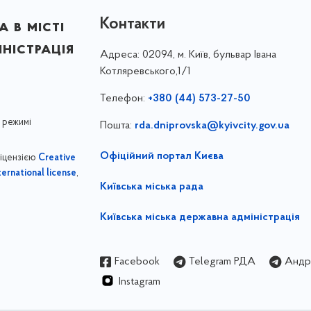
Контакти
 в місті
ністрація
Адреса:
02094, м. Київ, бульвар Івана
Котляревського,1/1
Телефон:
+380 (44) 573-27-50
 режимі
Пошта:
rda.dniprovska@kyivcity.gov.ua
Офіційний портал Києва
ліцензією
Creative
,
ernational license
Київська міська рада
Київська міська державна адміністрація
Facebook
Telegram РДА
Андрі
Instagram