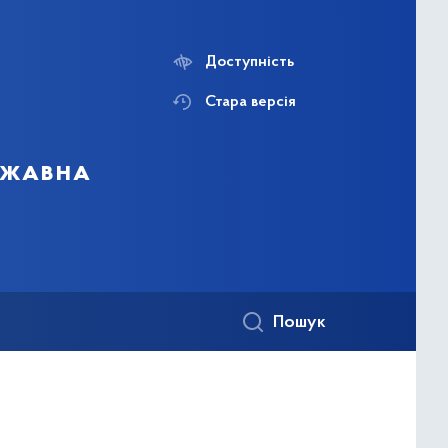
Доступність
Стара версія
ержавна
Пошук