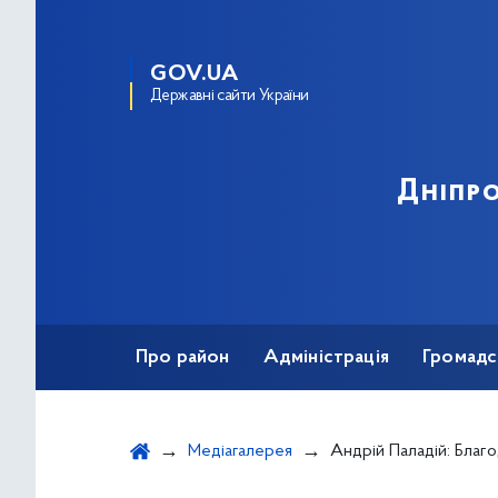
GOV.UA
Державні сайти України
Дніпро
Про район
Адміністрація
Громадс
Медіагалерея
Андрій Паладій: Благодійники надали OSB-плити 