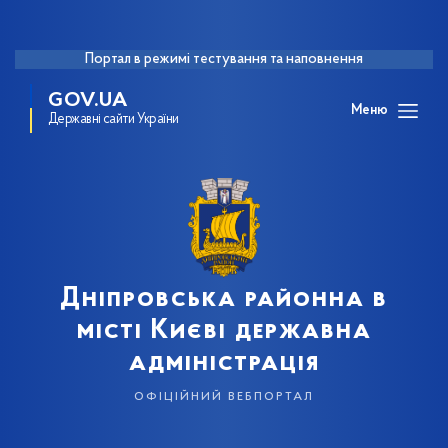
Портал в режимі тестування та наповнення
GOV.UA
Меню
Державні сайти України
Дніпровська районна в
місті Києві державна
адміністрація
офіційний вебпортал