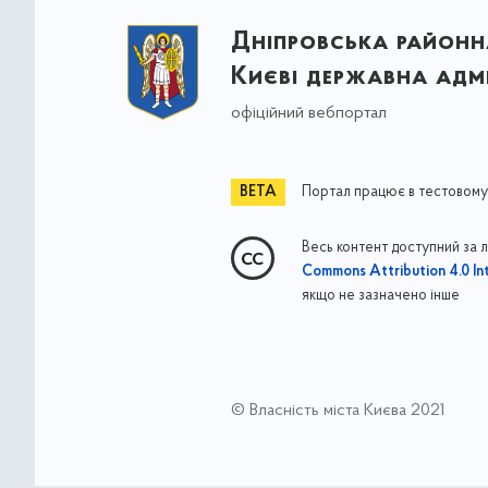
Дніпровська районна
Києві державна адмі
офіційний вебпортал
Портал працює в тестовому
Весь контент доступний за 
Commons Attribution 4.0 Int
якщо не зазначено інше
© Власність міста Києва 2021