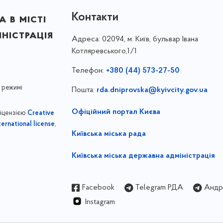
Контакти
 в місті
ністрація
Адреса:
02094, м. Київ, бульвар Івана
Котляревського,1/1
Телефон:
+380 (44) 573-27-50
 режимі
Пошта:
rda.dniprovska@kyivcity.gov.ua
Офіційний портал Києва
ліцензією
Creative
,
ernational license
Київська міська рада
Київська міська державна адміністрація
Facebook
Telegram РДА
Андрі
Instagram