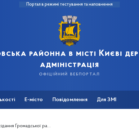
Портал в режимі тестування та наповнення
вська районна в місті Києві д
адміністрація
офіційний вебпортал
ькості
Е-місто
Повідомлення
Для ЗМІ
звітну інформацію щодо економічного й соціального розвитку району