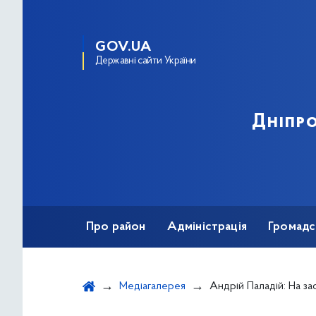
GOV.UA
Державні сайти України
Дніпро
Про район
Адміністрація
Громадс
Медіагалерея
Андрій Паладій: На засідання Громадської ради при РДА заслухали 