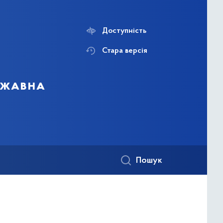
Доступність
Стара версія
ержавна
Пошук