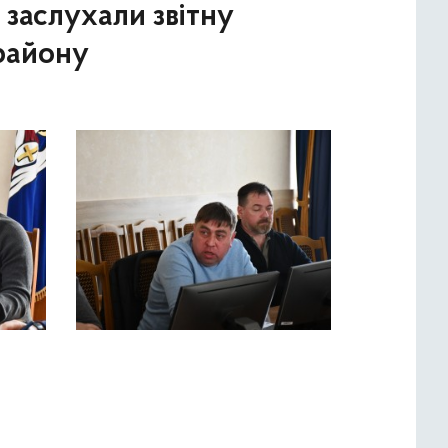
 заслухали звітну
району