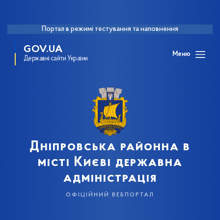
Портал в режимі тестування та наповнення
GOV.UA
Меню
Державні сайти України
Дніпровська районна в
місті Києві державна
адміністрація
офіційний вебпортал