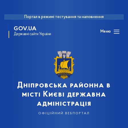
Портал в режимі тестування та наповнення
GOV.UA
Меню
Державні сайти України
Дніпровська районна в
місті Києві державна
адміністрація
офіційний вебпортал