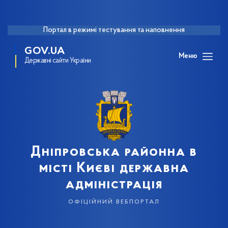
Портал в режимі тестування та наповнення
GOV.UA
Меню
Державні сайти України
Дніпровська районна в
місті Києві державна
адміністрація
офіційний вебпортал