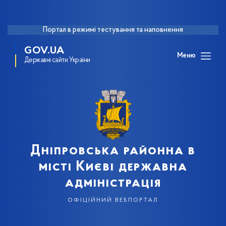
Портал в режимі тестування та наповнення
GOV.UA
Меню
Державні сайти України
Дніпровська районна в
місті Києві державна
адміністрація
офіційний вебпортал