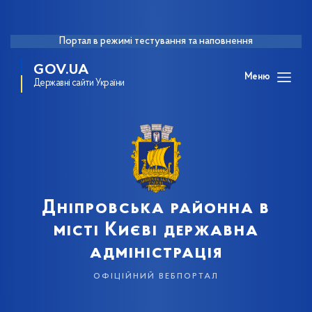
Портал в режимі тестування та наповнення
GOV.UA
Меню
Державні сайти України
Дніпровська районна в
місті Києві державна
адміністрація
офіційний вебпортал