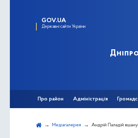
GOV.UA
Державні сайти України
Дніпро
Про район
Адміністрація
Громадс
Медіагалерея
Андрій Паладій вшанував пам’ять воїнів, які від