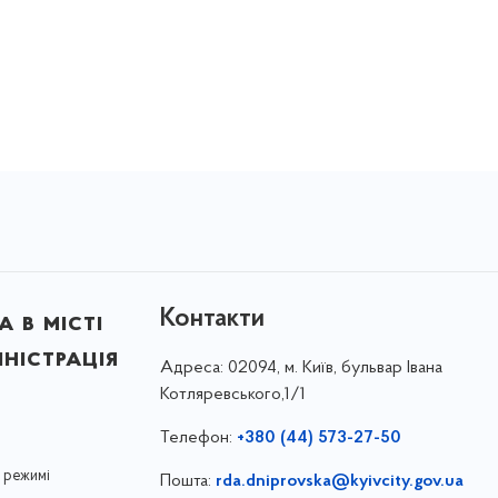
Контакти
 в місті
ністрація
Адреса:
02094, м. Київ, бульвар Івана
Котляревського,1/1
Телефон:
+380 (44) 573-27-50
 режимі
Пошта:
rda.dniprovska@kyivcity.gov.ua