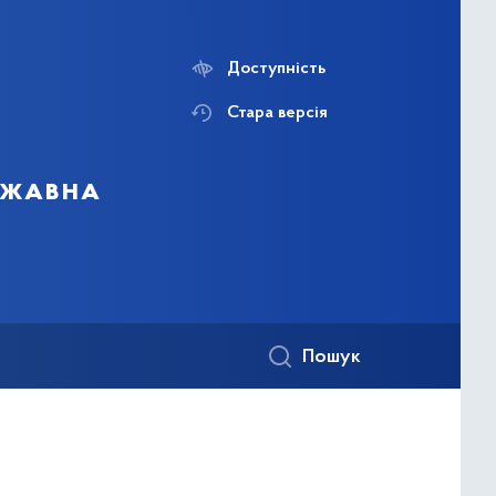
Доступність
Стара версія
ержавна
Пошук