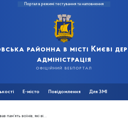
Портал в режимі тестування та наповнення
вська районна в місті Києві д
адміністрація
офіційний вебпортал
ькості
Е-місто
Повідомлення
Для ЗМІ
дали своє життя за свободу й незалежність держави