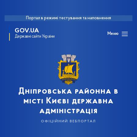
Портал в режимі тестування та наповнення
GOV.UA
Меню
Державні сайти України
Дніпровська районна в
місті Києві державна
адміністрація
офіційний вебпортал