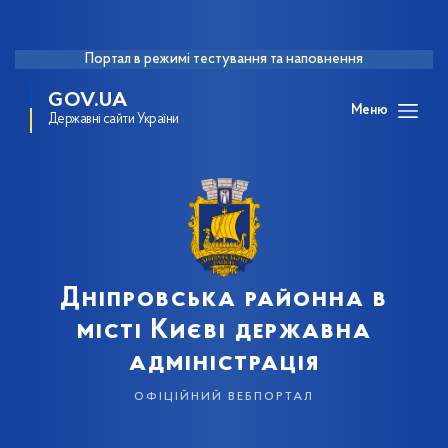
Портал в режимі тестування та наповнення
GOV.UA
Меню
Державні сайти України
Дніпровська районна в
місті Києві державна
адміністрація
офіційний вебпортал