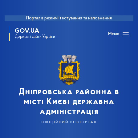
Портал в режимі тестування та наповнення
GOV.UA
Меню
Державні сайти України
Дніпровська районна в
місті Києві державна
адміністрація
офіційний вебпортал