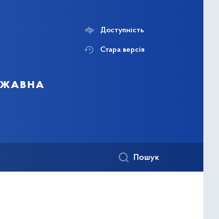
Доступність
Стара версія
ержавна
Пошук