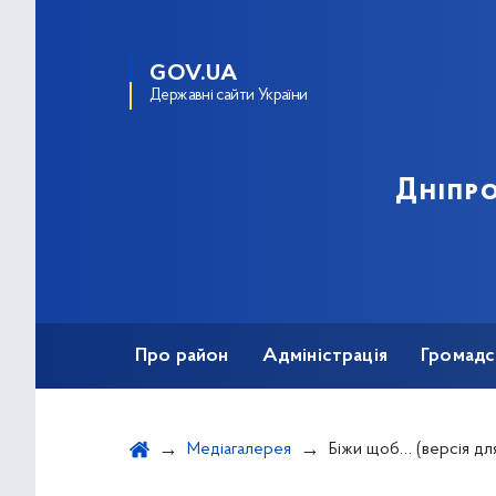
GOV.UA
Державні сайти України
Дніпро
Про район
Адміністрація
Громадс
Медіагалерея
Біжи щоб… (версія дл