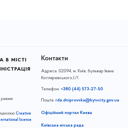
Контакти
 в місті
ністрація
Адреса:
02094, м. Київ, бульвар Івана
Котляревського,1/1
Телефон:
+380 (44) 573-27-50
 режимі
Пошта:
rda.dniprovska@kyivcity.gov.ua
Офіційний портал Києва
ліцензією
Creative
,
ernational license
Київська міська рада