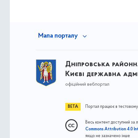
Мапа порталу
Дніпровська районна
Києві державна адмі
офіційний вебпортал
Портал працює в тестовому
Весь контент доступний за 
Commons Attribution 4.0 Int
якщо не зазначено інше