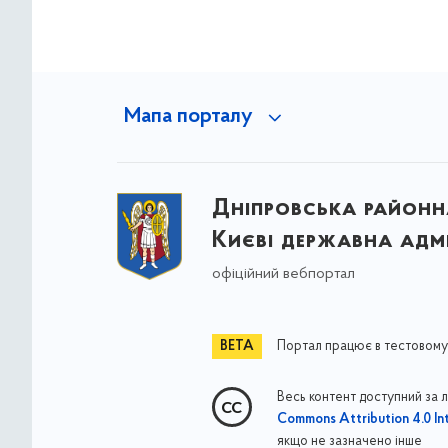
Мапа порталу
Дніпровська районна
Києві державна адмі
офіційний вебпортал
Портал працює в тестовому
Весь контент доступний за 
Commons Attribution 4.0 Int
якщо не зазначено інше