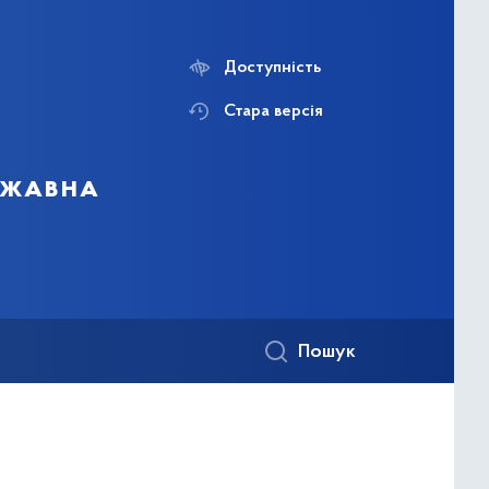
Доступність
Стара версія
ержавна
Пошук