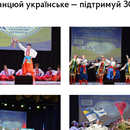
анцюй українське — підтримуй З