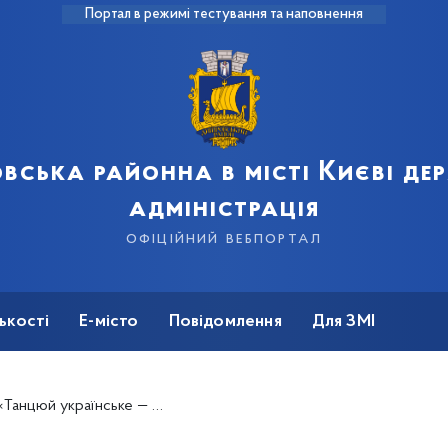
Портал в режимі тестування та наповнення
вська районна в місті Києві д
адміністрація
офіційний вебпортал
ькості
Е-місто
Повідомлення
Для ЗМІ
українське — підтримуй ЗСУ! »