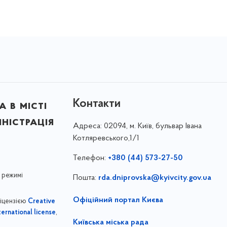
Контакти
 в місті
ністрація
Адреса:
02094, м. Київ, бульвар Івана
Котляревського,1/1
Телефон:
+380 (44) 573-27-50
 режимі
Пошта:
rda.dniprovska@kyivcity.gov.ua
Офіційний портал Києва
ліцензією
Creative
,
ernational license
Київська міська рада