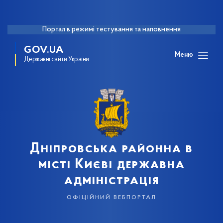
Портал в режимі тестування та наповнення
GOV.UA
Меню
Державні сайти України
Дніпровська районна в
місті Києві державна
адміністрація
офіційний вебпортал