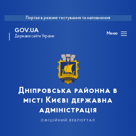
Портал в режимі тестування та наповнення
GOV.UA
Меню
Державні сайти України
Дніпровська районна в
місті Києві державна
адміністрація
офіційний вебпортал