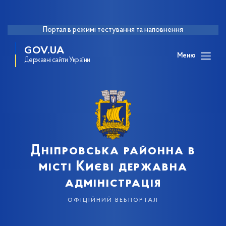
Портал в режимі тестування та наповнення
GOV.UA
Меню
Державні сайти України
Дніпровська районна в
місті Києві державна
адміністрація
офіційний вебпортал