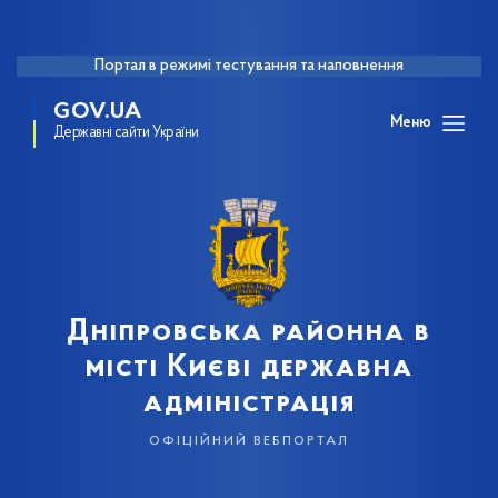
Портал в режимі тестування та наповнення
GOV.UA
Меню
Державні сайти України
Дніпровська районна в
місті Києві державна
адміністрація
офіційний вебпортал