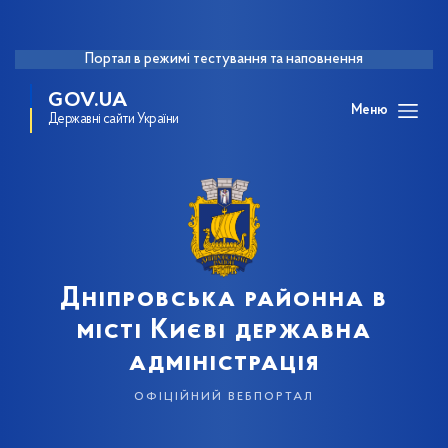
Портал в режимі тестування та наповнення
GOV.UA
Меню
Державні сайти України
Дніпровська районна в
місті Києві державна
адміністрація
офіційний вебпортал