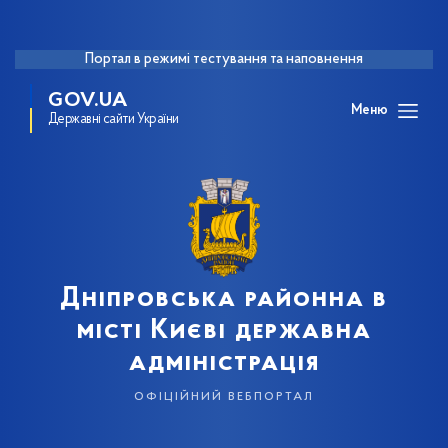
Портал в режимі тестування та наповнення
GOV.UA
Меню
Державні сайти України
Дніпровська районна в
місті Києві державна
адміністрація
офіційний вебпортал